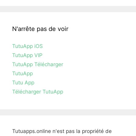
N'arrête pas de voir
TutuApp iOS
TutuApp VIP
TutuApp Télécharger
TutuApp
Tutu App
Télécharger TutuApp
Tutuapps.online n'est pas la propriété de