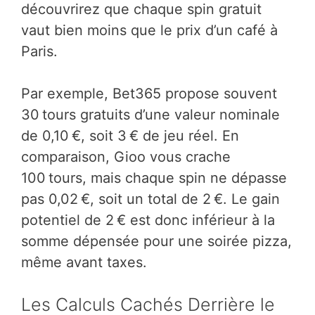
découvrirez que chaque spin gratuit
vaut bien moins que le prix d’un café à
Paris.
Par exemple, Bet365 propose souvent
30 tours gratuits d’une valeur nominale
de 0,10 €, soit 3 € de jeu réel. En
comparaison, Gioo vous crache
100 tours, mais chaque spin ne dépasse
pas 0,02 €, soit un total de 2 €. Le gain
potentiel de 2 € est donc inférieur à la
somme dépensée pour une soirée pizza,
même avant taxes.
Les Calculs Cachés Derrière le