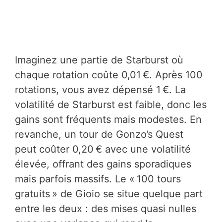
Imaginez une partie de Starburst où
chaque rotation coûte 0,01 €. Après 100
rotations, vous avez dépensé 1 €. La
volatilité de Starburst est faible, donc les
gains sont fréquents mais modestes. En
revanche, un tour de Gonzo’s Quest
peut coûter 0,20 € avec une volatilité
élevée, offrant des gains sporadiques
mais parfois massifs. Le « 100 tours
gratuits » de Gioio se situe quelque part
entre les deux : des mises quasi nulles