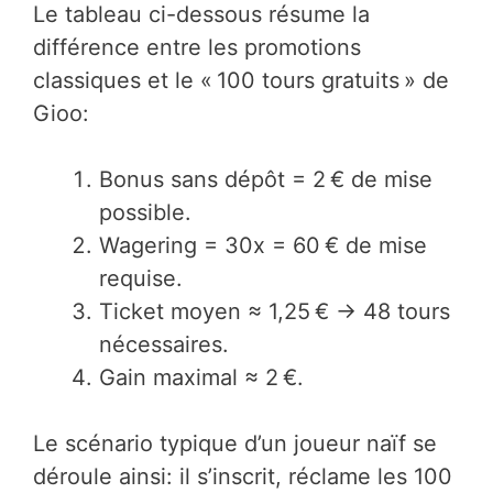
Le tableau ci-dessous résume la
différence entre les promotions
classiques et le « 100 tours gratuits » de
Gioo:
Bonus sans dépôt = 2 € de mise
possible.
Wagering = 30x = 60 € de mise
requise.
Ticket moyen ≈ 1,25 € → 48 tours
nécessaires.
Gain maximal ≈ 2 €.
Le scénario typique d’un joueur naïf se
déroule ainsi: il s’inscrit, réclame les 100