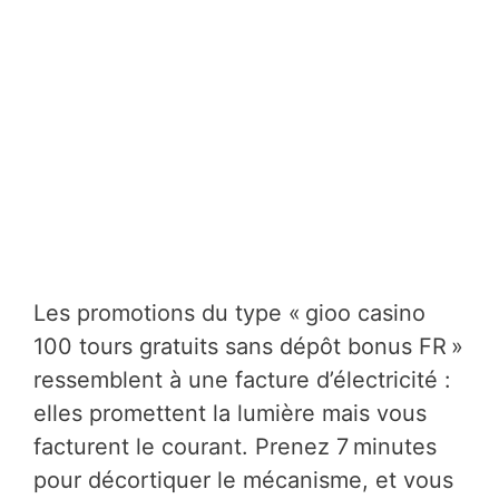
Les promotions du type « gioo casino
100 tours gratuits sans dépôt bonus FR »
ressemblent à une facture d’électricité :
elles promettent la lumière mais vous
facturent le courant. Prenez 7 minutes
pour décortiquer le mécanisme, et vous