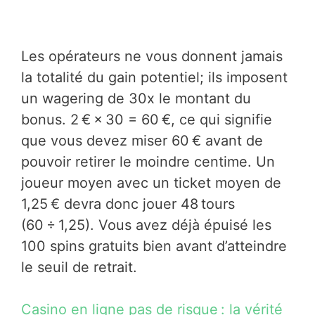
Les opérateurs ne vous donnent jamais
la totalité du gain potentiel; ils imposent
un wagering de 30x le montant du
bonus. 2 € × 30 = 60 €, ce qui signifie
que vous devez miser 60 € avant de
pouvoir retirer le moindre centime. Un
joueur moyen avec un ticket moyen de
1,25 € devra donc jouer 48 tours
(60 ÷ 1,25). Vous avez déjà épuisé les
100 spins gratuits bien avant d’atteindre
le seuil de retrait.
Casino en ligne pas de risque : la vérité