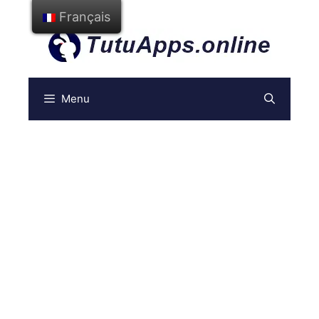
Aller
Français
au
contenu
Menu