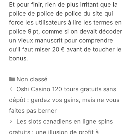
Et pour finir, rien de plus irritant que la
police de police de police du site qui
force les utilisateurs à lire les termes en
police 9 pt, comme si on devait décoder
un vieux manuscrit pour comprendre
qu’il faut miser 20 € avant de toucher le
bonus.
Catégories
Non classé
Oshi Casino 120 tours gratuits sans
dépôt : gardez vos gains, mais ne vous
faites pas berner
Les slots canadiens en ligne spins
gratuits : une illusion de profit à