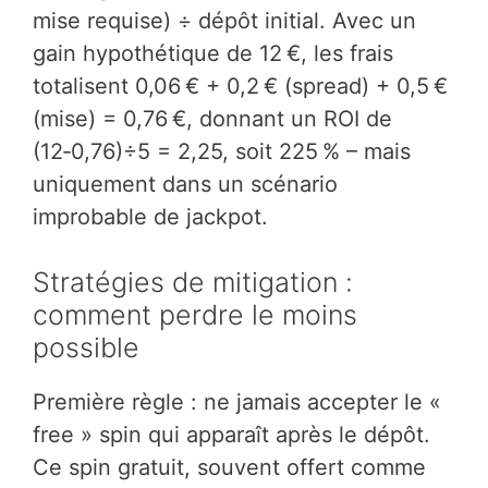
mise requise) ÷ dépôt initial. Avec un
gain hypothétique de 12 €, les frais
totalisent 0,06 € + 0,2 € (spread) + 0,5 €
(mise) = 0,76 €, donnant un ROI de
(12‑0,76)÷5 = 2,25, soit 225 % – mais
uniquement dans un scénario
improbable de jackpot.
Stratégies de mitigation :
comment perdre le moins
possible
Première règle : ne jamais accepter le «
free » spin qui apparaît après le dépôt.
Ce spin gratuit, souvent offert comme