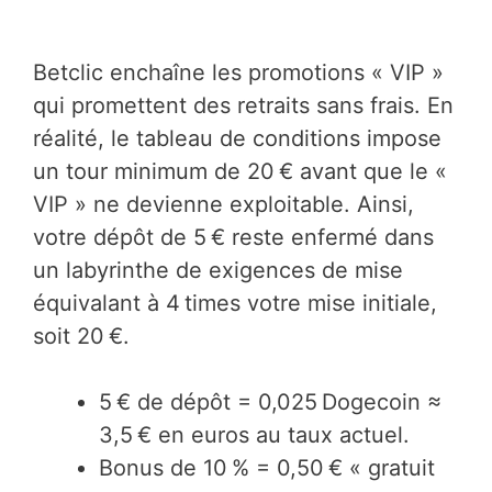
Betclic enchaîne les promotions « VIP »
qui promettent des retraits sans frais. En
réalité, le tableau de conditions impose
un tour minimum de 20 € avant que le «
VIP » ne devienne exploitable. Ainsi,
votre dépôt de 5 € reste enfermé dans
un labyrinthe de exigences de mise
équivalant à 4 times votre mise initiale,
soit 20 €.
5 € de dépôt = 0,025 Dogecoin ≈
3,5 € en euros au taux actuel.
Bonus de 10 % = 0,50 € « gratuit