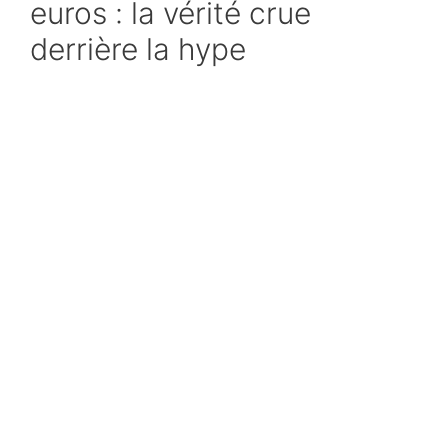
euros : la vérité crue
derrière la hype