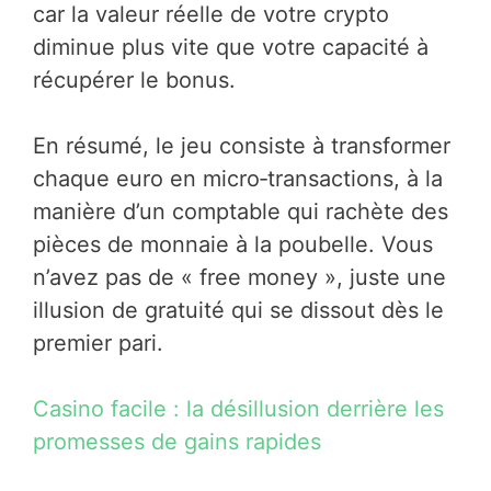
car la valeur réelle de votre crypto
diminue plus vite que votre capacité à
récupérer le bonus.
En résumé, le jeu consiste à transformer
chaque euro en micro‑transactions, à la
manière d’un comptable qui rachète des
pièces de monnaie à la poubelle. Vous
n’avez pas de « free money », juste une
illusion de gratuité qui se dissout dès le
premier pari.
Casino facile : la désillusion derrière les
promesses de gains rapides