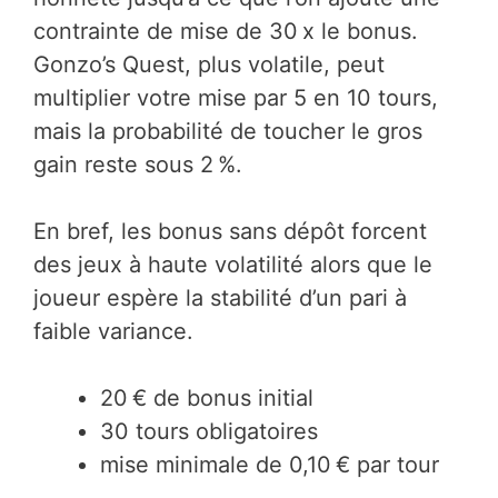
contrainte de mise de 30 x le bonus.
Gonzo’s Quest, plus volatile, peut
multiplier votre mise par 5 en 10 tours,
mais la probabilité de toucher le gros
gain reste sous 2 %.
En bref, les bonus sans dépôt forcent
des jeux à haute volatilité alors que le
joueur espère la stabilité d’un pari à
faible variance.
20 € de bonus initial
30 tours obligatoires
mise minimale de 0,10 € par tour