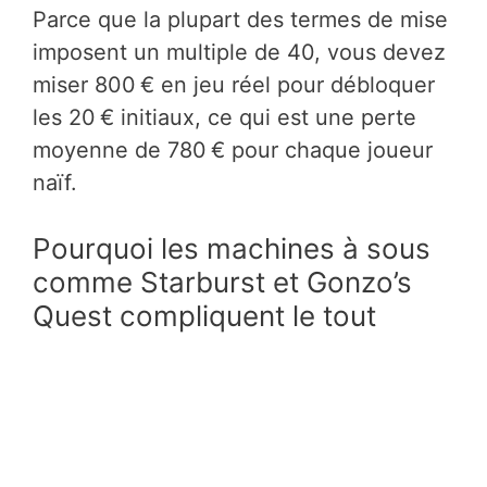
Parce que la plupart des termes de mise
imposent un multiple de 40, vous devez
miser 800 € en jeu réel pour débloquer
les 20 € initiaux, ce qui est une perte
moyenne de 780 € pour chaque joueur
naïf.
Pourquoi les machines à sous
comme Starburst et Gonzo’s
Quest compliquent le tout