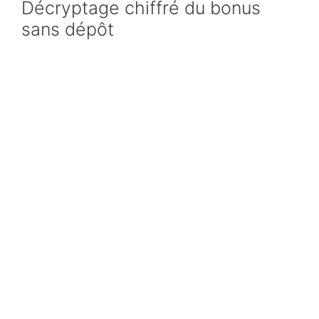
Décryptage chiffré du bonus
sans dépôt