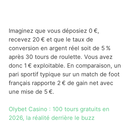
Imaginez que vous déposiez 0 €,
recevez 20 € et que le taux de
conversion en argent réel soit de 5 %
après 30 tours de roulette. Vous avez
donc 1 € exploitable. En comparaison, un
pari sportif typique sur un match de foot
français rapporte 2 € de gain net avec
une mise de 5 €.
Olybet Casino : 100 tours gratuits en
2026, la réalité derrière le buzz